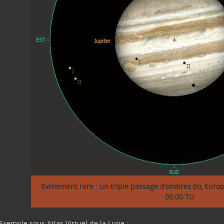
Evénement rare : un triple passage d’ombres (Io, Europe
05:00 TU
Exemple sous Atlas Virtuel de la Lune :