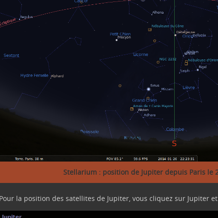
Stellarium : position de Jupiter depuis Paris le
Pour la position des satellites de Jupiter, vous cliquez sur Jupiter 