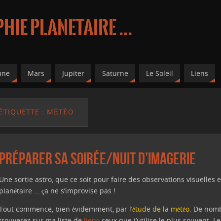
ie planetaire ...
une
Mars
Jupiter
Saturne
Le Soleil
Liens
ÉTIQUETTE : MÉTÉO
Préparer sa soirée/nuit d’imagerie
Une sortie astro, que ce soit pour faire des observations visuelles et
planétaire … ça ne s’improvise pas !
Tout commence, bien évidemment, par l’
étude de la météo
. De nomb
trouverez sur ma liste de
liens
ceux que j’utilise le plus souvent. Le