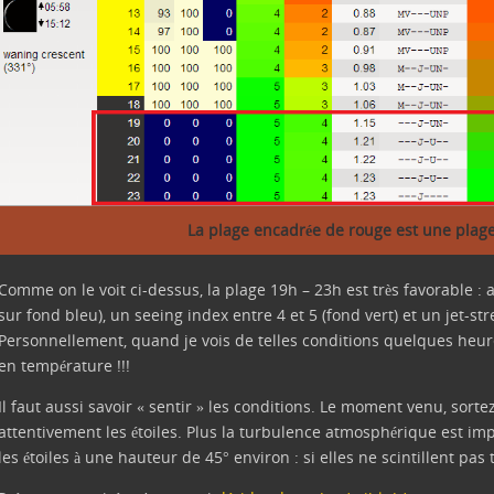
La plage encadrée de rouge est une plage
Comme on le voit ci-dessus, la plage 19h – 23h est très favorable :
sur fond bleu), un seeing index entre 4 et 5 (fond vert) et un jet-s
Personnellement, quand je vois de telles conditions quelques heure
en température !!!
Il faut aussi savoir « sentir » les conditions. Le moment venu, sortez
attentivement les étoiles. Plus la turbulence atmosphérique est impo
les étoiles à une hauteur de 45° environ : si elles ne scintillent pas 