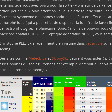
le temps que vous avez prévu pour la sortie (Monsieur de La Palice 
article pour cela !). Mais attention, je vous alerte tout de suite : ne
forcément synonyme de bonnes conditions ! Il faut en effet que l’a
atmosphérique (qui a pour effet de disperser la lumière de façon flu
de l’astro-photographe planétaire. Donc, à moins de pouvoir vous o
télescope spatial HUBBLE ou l’optique adaptative du VLT, vous serez 
Christophe PELLIER a récemment bien résumé dans
cet article
sur s
seeing.
Des sites comme
Meteoblue
et
SkippySky
peuvent vous aider à prévo
assez bonnes du seeing. Prenons par exemple Meteoblue : après avoir
puis « Astronomical seeing »