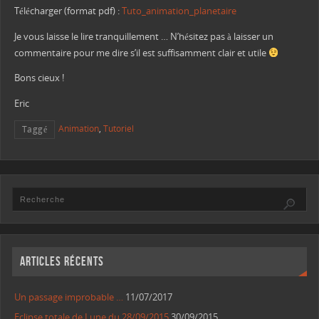
Télécharger (format pdf) :
Tuto_animation_planetaire
Je vous laisse le lire tranquillement … N’hésitez pas à laisser un
commentaire pour me dire s’il est suffisamment clair et utile
Bons cieux !
Eric
Animation
,
Tutoriel
Taggé
Articles récents
Un passage improbable …
11/07/2017
Eclipse totale de Lune du 28/09/2015
30/09/2015