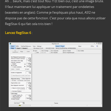
Ah … beurk, mais c’est tout flou ?! Et bien oui, c’est une image brute.
Il faut maintenant lui appliquer un traitement par ondelettes
(wavelets en anglais). Comme je l’expliquais plus haut, AS!2 ne
dispose pas de cette fonction. C’est pour cela que nous allons utiliser
RegiStax 6 qui fait cela très bien !
Lancez RegiStax 6
: