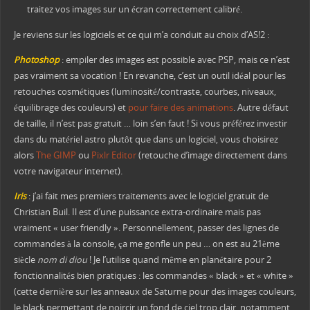
traitez vos images sur un écran correctement calibré.
Je reviens sur les logiciels et ce qui m’a conduit au choix d’AS!2 :
Photoshop
: empiler des images est possible avec PSP, mais ce n’est
pas vraiment sa vocation ! En revanche, c’est un outil idéal pour les
retouches cosmétiques (luminosité/contraste, courbes, niveaux,
équilibrage des couleurs) et
pour faire des animations
. Autre défaut
de taille, il n’est pas gratuit … loin s’en faut ! Si vous préférez investir
dans du matériel astro plutôt que dans un logiciel, vous choisirez
alors
The GIMP
ou
Pixlr Editor
(retouche d’image directement dans
votre navigateur internet).
Iris
: j’ai fait mes premiers traitements avec le logiciel gratuit de
Christian Buil. Il est d’une puissance extra-ordinaire mais pas
vraiment « user friendly ». Personnellement, passer des lignes de
commandes à la console, ça me gonfle un peu … on est au 21ème
siècle
nom di diou
! Je l’utilise quand même en planétaire pour 2
fonctionnalités bien pratiques : les commandes « black » et « white »
(cette dernière sur les anneaux de Saturne pour des images couleurs,
le black permettant de noircir un fond de ciel trop clair, notamment