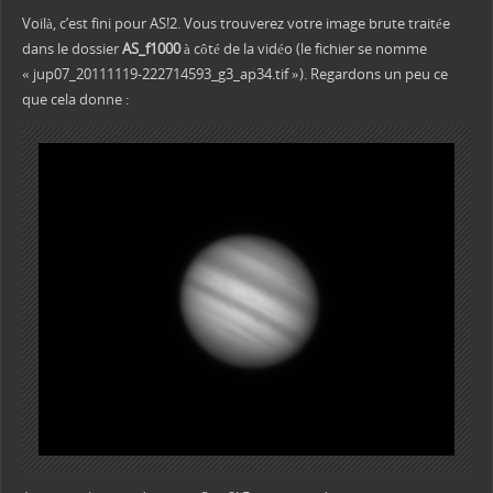
Voilà, c’est fini pour AS!2. Vous trouverez votre image brute traitée
dans le dossier
AS_f1000
à côté de la vidéo (le fichier se nomme
« jup07_20111119-222714593_g3_ap34.tif »). Regardons un peu ce
que cela donne :