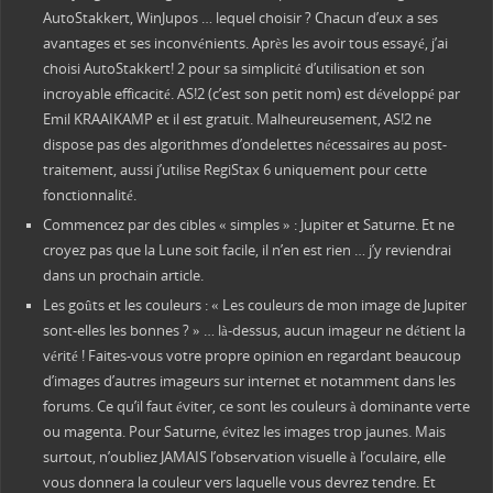
AutoStakkert, WinJupos … lequel choisir ? Chacun d’eux a ses
avantages et ses inconvénients. Après les avoir tous essayé, j’ai
choisi AutoStakkert! 2 pour sa simplicité d’utilisation et son
incroyable efficacité. AS!2 (c’est son petit nom) est développé par
Emil KRAAIKAMP et il est gratuit. Malheureusement, AS!2 ne
dispose pas des algorithmes d’ondelettes nécessaires au post-
traitement, aussi j’utilise RegiStax 6 uniquement pour cette
fonctionnalité.
Commencez par des cibles « simples » : Jupiter et Saturne. Et ne
croyez pas que la Lune soit facile, il n’en est rien … j’y reviendrai
dans un prochain article.
Les goûts et les couleurs : « Les couleurs de mon image de Jupiter
sont-elles les bonnes ? » … là-dessus, aucun imageur ne détient la
vérité ! Faites-vous votre propre opinion en regardant beaucoup
d’images d’autres imageurs sur internet et notamment dans les
forums. Ce qu’il faut éviter, ce sont les couleurs à dominante verte
ou magenta. Pour Saturne, évitez les images trop jaunes. Mais
surtout, n’oubliez JAMAIS l’observation visuelle à l’oculaire, elle
vous donnera la couleur vers laquelle vous devrez tendre. Et