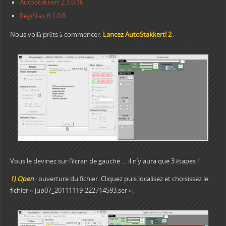
AutoStakkert 2.3.0.16
RegiStax 6.1.0.8
Nous voilà prêts à commencer.
Lancez AutoStakkert! 2
:
Vous le devinez sur l’écran de gauche … il n’y aura que 3 étapes !
1) Open
: ouverture du fichier. Cliquez puis localisez et choisissez le
fichier « jup07_20111119-222714593.ser ».