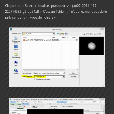
Cliquez sur « Select », localisez puis ouvrez « jup07_20111119-
222714593_g3_ap34.tif ». C’est un fichier .tif, n’oubliez donc pas de le
préciser dans « Types de fichiers ».